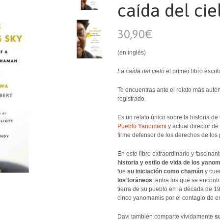
caída del cie
30,90€
(en inglés)
La caída del cielo
el primer libro escr
Te encuentras ante el relato más aut
registrado.
Es un relato único sobre la historia 
Pueblo Yanomami
y actual director d
firme defensor de los derechos de los
En este libro extraordinario y fascinan
historia y estilo de vida de los yan
fue
su iniciación como chamán
y cue
los foráneos
, entre los que se encon
tierra de su pueblo en la década de 1
cinco yanomamis por el contagio de en
Davi también comparte vívidamente
s