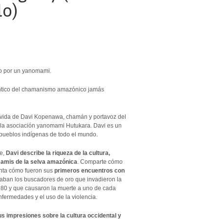
lo)
ito por un yanomami.
éntico del chamanismo amazónico jamás
de vida de Davi Kopenawa, chamán y portavoz del
e la asociación yanomami Hutukara. Davi es un
 pueblos indígenas de todo el mundo.
te,
Davi describe la riqueza de la cultura,
omamis de la selva amazónica
. Comparte cómo
nta cómo fueron sus
primeros encuentros con
traban los buscadores de oro que invadieron la
980 y que causaron la muerte a uno de cada
fermedades y el uso de la violencia.
us impresiones sobre la cultura occidental y