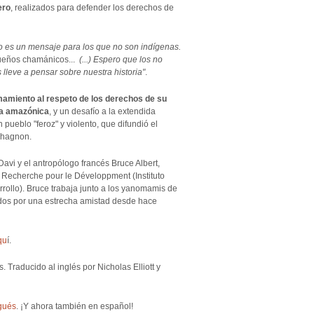
ero
, realizados para defender los derechos de
ro es un mensaje para los que no son indígenas.
ueños chamánicos...
(...) Espero que los no
 lleve a pensar sobre nuestra historia"
.
mamiento al respeto de los derechos de su
lva amazónica
, y un desafío a la extendida
ueblo "feroz" y violento, que difundió el
Chagnon.
Davi y el antropólogo francés Bruce Albert,
de Recherche pour le Développment (Instituto
rollo). Bruce trabaja junto a
los yanomamis de
idos por una estrecha amistad desde hace
qu
í.
 Traducido al inglés por Nicholas Elliott y
gués
. ¡Y ahora también en español!