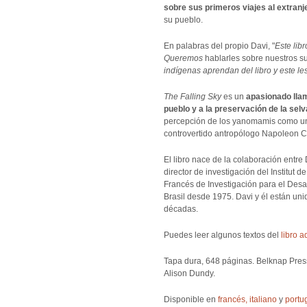
sobre sus primeros viajes al extranj
su pueblo.
En palabras del propio Davi, "
Este lib
Queremos
hablarles sobre nuestros s
indígenas aprendan del libro y este les
The Falling Sky
es un
apasionado lla
pueblo y a la preservación de la se
percepción de los yanomamis como un p
controvertido antropólogo Napoleon 
El libro nace de la colaboración entre 
director de investigación del Institut 
Francés de Investigación para el Desar
Brasil desde 1975. Davi y él están un
décadas.
Puedes leer algunos textos del
libro a
Tapa dura, 648 páginas. Belknap Press.
Alison Dundy.
Disponible en
francés,
italiano
y
portu