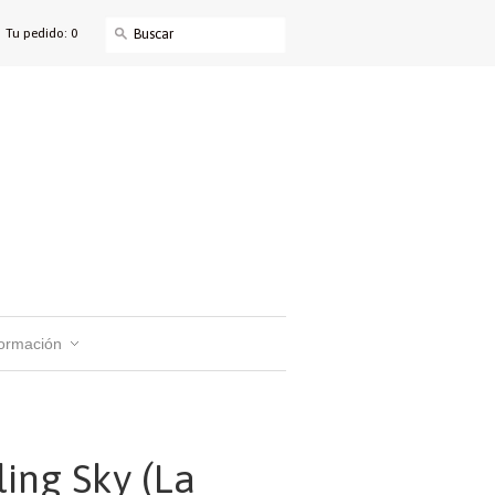
Tu pedido: 0
formación
ling Sky (La