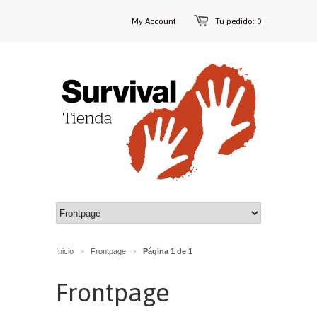
My Account
Tu pedido: 0
Inicio
Frontpage
Página 1 de 1
>
>
Frontpage