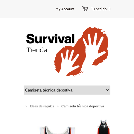
My Account
Tu pedido: 0
Ideas de regalos
Camiseta técnica deportiva
>
>