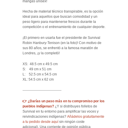
mangas unisex!
Hecha de material técnico transpirable, es la opción
ideal para aquellos que buscan comodidad y un
peso ligero para mantenerse frescos durante la
competición o el entrenamiento de cualquier deporte.
¡El primero en usarla fue el presidente de Survival
Robin Hanbury-Tenison (en la foto)! Con motivo de
sus 80 años, se enfrentó a la famosa maratón de
Londres, ¡y la completó!
XS: 48.5 cm x 49.5 cm
S: 49 cm x 51 cm
L: 52.5 cm x 54.5 cm
XL:
54.5 cm x 62 cm
----------------------------------
👉 ¿Darías un paso más en tu compromiso por los
pueblos indígenas?
¿Y si distribuyes
folletos de
Survival en tu entorno para amplificar las voces y
reivindicaciones indígenas?
Añádelos gratuitamente
a tu pedido desde aquí
sin ningún coste
adicional). Una corriente de opinión pública