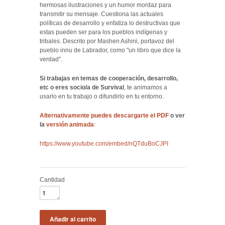
hermosas ilustraciones y un humor mordaz para
transmitir su mensaje. Cuestiona las actuales
políticas de desarrollo y enfatiza lo destructivas que
estas pueden ser para los pueblos indígenas y
tribales.
Descrito por Mashen Ashini, portavoz del
pueblo innu de Labrador, como "un libro que dice la
verdad".
Si trabajas en temas de cooperación, desarrollo,
etc
o eres socio/a de Survival
, te animamos a
usarlo en tu trabajo o difundirlo en tu entorno.
Alternativamente puedes descargarte el PDF
o ver
la
versión animada
:
https://www.youtube.com/embed/nQTduBoCJPI
Cantidad