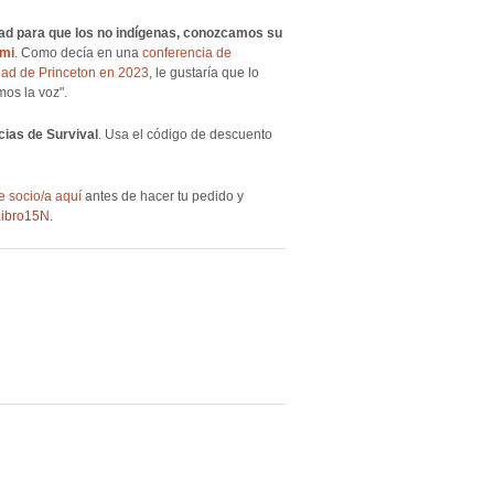
ad para que los no indígenas, conozcamos su
ami
. Como decía en una
conferencia de
idad de Princeton en 2023
, le gustaría que lo
os la voz".
ias de Survival
. Usa el código de descuento
te
socio
/a aquí
antes de hacer tu pedido y
Libro15N
.