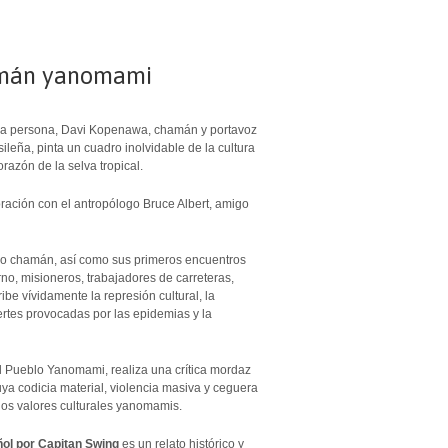
amán yanomami
mera persona, Davi Kopenawa, chamán y portavoz
leña, pinta un cuadro inolvidable de la cultura
azón de la selva tropical.
boración con el antropólogo Bruce Albert, amigo
omo chamán, así como sus primeros encuentros
rno, misioneros, trabajadores de carreteras,
be vívidamente la represión cultural, la
rtes provocadas por las epidemias y la
 Pueblo Yanomami, realiza una crítica mordaz
cuya codicia material, violencia masiva y ceguera
los valores culturales yanomamis.
ol por Capitan Swing
es un relato histórico y