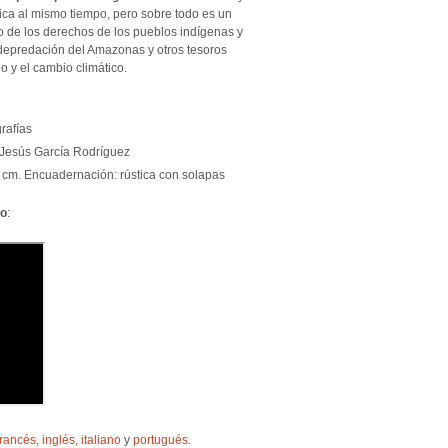
nica al mismo tiempo, pero sobre todo es un
o de los derechos de los pueblos indígenas y
depredación del Amazonas y otros tesoros
o y el cambio climático.
grafías
y Jesús García Rodríguez
 cm. Encuadernación: rústica con solapas
eo
:
francés,
inglés
,
italiano
y
portugués
.