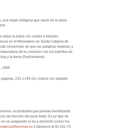
, una mujer indígena que nació en la selva
XIX.
e dejar la patria con rumbo a Asturias,
fancia en el Monasterio de Santa Catalina de
está convencido de que las palabras respiran; y
stauradora de la conexión con los espíritus de
ha) y la tierra (Pachamama).
, 1969
 páginas,
215 x 145 cm, r
ústica con solapas
caciones
, es probable que puedas beneficiarte
s (en función del peso total). Es un tipo de
 no va asegurado ni es a domicilio (como los
colabora@survival.es
o llámanos al 91 521 72