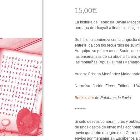
15,00€
La historia de Teodosia Davila Maceda
peruana de Ucayali a finales del siglo 
Su historia comienza con la angustia d
entretejida con los recuerdos de su in
Arequipa; su primer amor, Saulo, que 
las enseñanzas de su abuela Tamia, re
las montañas (Apus), el mar (Mamaqoc
Autora: Cristina Menéndez Maldonado
Narrativa- ficción.
Eirene Editorial.
184
Book trailer
de
Palabras de lluvia
*******
Si
solo
deseas comprar
libros y publi
de unos gastos de envío más económico
envío que debe recogerse en Correos,
envíos por mensajería). Escríbenos a